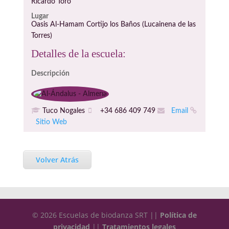
Ricardo Toro
Lugar
Oasis Al-Hamam Cortijo los Baños (Lucainena de las
Torres)
Detalles de la escuela:
Descripción
Tuco Nogales
+34 686 409 749
Email
Sitio Web
Volver Atrás
© 2026 Escuelas de biodanza SRT ||
Política de
privacidad
||
Tratamientos legales