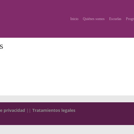
Inicio
Quiénes somos
Escuelas
Progr
s
de privacidad
||
Tratamientos legales