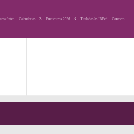
ama único
Calendarios
Encuentros 2026
Titulados/as IBFed
Contacto