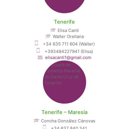
Tenerife
Elisa Canti
Walter Orellana
+34 635 711 604 (Walter)
+393484227941 (Elisa)
elisacanti1@gmail.com
Tenerife – Maresía
Concha González Cánovas
+34 637 840 341