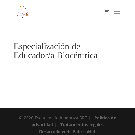
Especialización de
Educador/a Biocéntrica
© 2026 Escuelas de biodanza SRT ||
Política de
privacidad
||
Tratamientos legales
Desarrollo web: FabricaNet