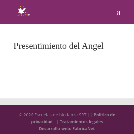
Presentimiento del Angel
© 2026 Escuelas de biodanza SRT ||
Política de
privacidad
||
Tratamientos legales
Desarrollo web: FabricaNet