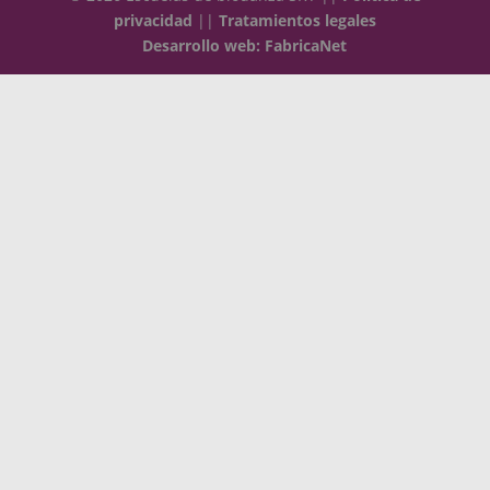
privacidad
||
Tratamientos legales
Desarrollo web: FabricaNet