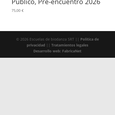
Público, Pre-encuentro 2026
75,00
€
© 2026 Escuelas de biodanza SRT ||
Política de
privacidad
||
Tratamientos legales
Desarrollo web: FabricaNet