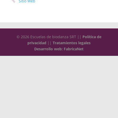
Sitio Web
© 2026 Escuelas de biodanza SRT ||
Política de
privacidad
||
Tratamientos legales
Desarrollo web: FabricaNet