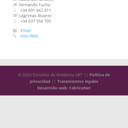
Fernando Tucho
+34 691 662 611
Lágrimas Álvarez
+34 637 556 705
Email
Sitio Web
© 2026 Escuelas de biodanza SRT ||
Política de
privacidad
||
Tratamientos legales
Desarrollo web: FabricaNet