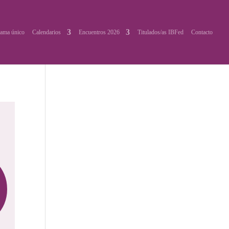
ama único
Calendarios
Encuentros 2026
Titulados/as IBFed
Contacto