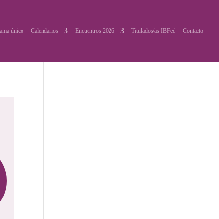
ama único
Calendarios
Encuentros 2026
Titulados/as IBFed
Contacto