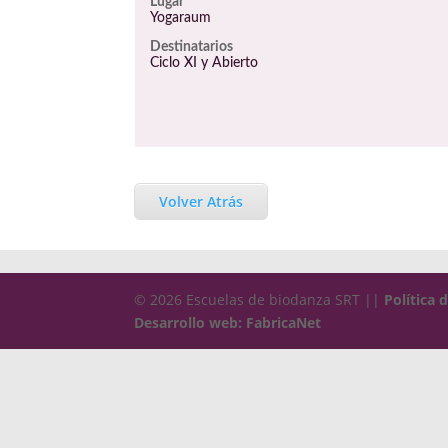
Lugar
Yogaraum
Destinatarios
Ciclo XI y Abierto
Volver Atrás
© 2026 Escuelas de biodanza SRT ||
Política 
Desarrollo web: FabricaNet