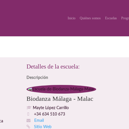
Inicio
Quiénes somos
Escuelas
Progr
Detalles de la escuela:
Descripción
Biodanza Málaga - Malac
Mayte López Carrillo
+34 634 510 673
Email
ca
Sitio Web