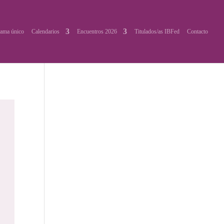
ama único
Calendarios
Encuentros 2026
Titulados/as IBFed
Contacto