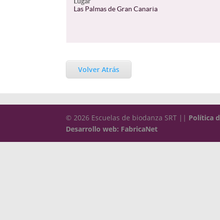
Lugar
Las Palmas de Gran Canaria
Volver Atrás
© 2026 Escuelas de biodanza SRT ||
Política 
Desarrollo web: FabricaNet