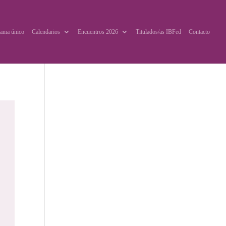
ama único
Calendarios
Encuentros 2026
Titulados/as IBFed
Contacto