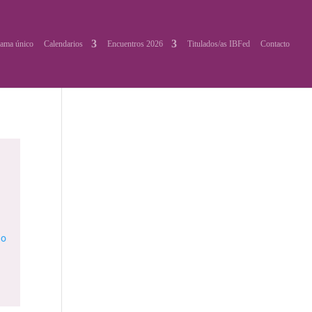
ama único
Calendarios
Encuentros 2026
Titulados/as IBFed
Contacto
io