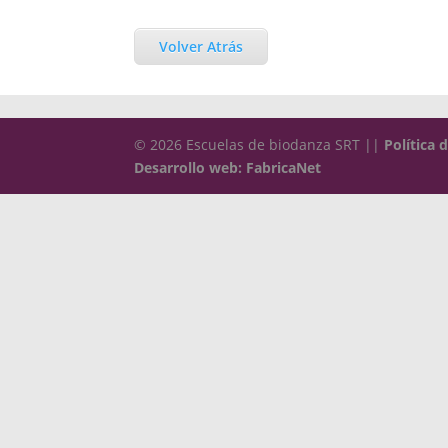
Volver Atrás
© 2026 Escuelas de biodanza SRT ||
Política 
Desarrollo web: FabricaNet