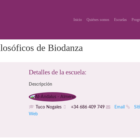
Inicio
Quiénes somos
Escuelas
Progr
ilosóficos de Biodanza
Detalles de la escuela:
Descripción
Tuco Nogales
+34 686 409 749
Email
Sit
Web