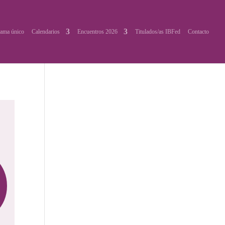
ama único
Calendarios
Encuentros 2026
Titulados/as IBFed
Contacto