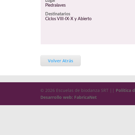
Lugar
Piedralaves
Destinatarios
Ciclos VIII-IX-X y Abierto
Volver Atrás
© 2026 Escuelas de biodanza SRT ||
Política 
Desarrollo web: FabricaNet