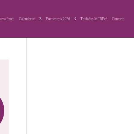
ama único
Calendarios
Encuentros 2026
Titulados/as IBFed
Contacto