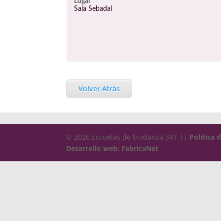
Lugar
Sala Sebadal
Volver Atrás
© 2026 Escuelas de biodanza SRT ||
Política 
Desarrollo web: FabricaNet