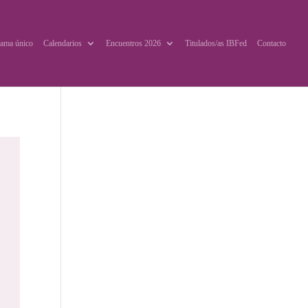
ama único
Calendarios
Encuentros 2026
Titulados/as IBFed
Contacto