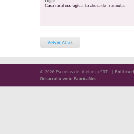
Lugar
Casa rural ecológica: La choza de Trasmulas
Volver Atrás
© 2026 Escuelas de biodanza SRT ||
Política 
Desarrollo web: FabricaNet