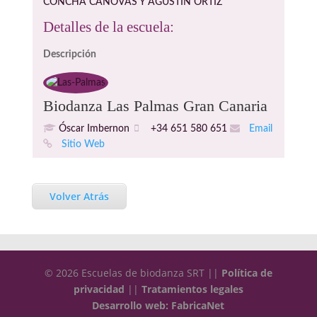
CONCHA CANOVAS Y AGUSTIN ORTIZ
Detalles de la escuela:
Descripción
Biodanza Las Palmas Gran Canaria
Óscar Imbernon
+34 651 580 651
Email
Sitio Web
Volver Atrás
© 2026 Escuelas de biodanza SRT ||
Política de
privacidad
||
Tratamientos legales
Desarrollo web: FabricaNet