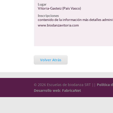
Lugar
Vitoria-Gasteiz (País Vasco)
Inscripciones
contenido de la información más detalles admini
www.biodanzavitoria.com
Volver Atrás
© 2026 Escuelas de biodanza SRT ||
Política 
Desarrollo web: FabricaNet