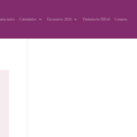
ama único
Calendarios
Encuentros 2026
Titulados/as IBFed
Contacto