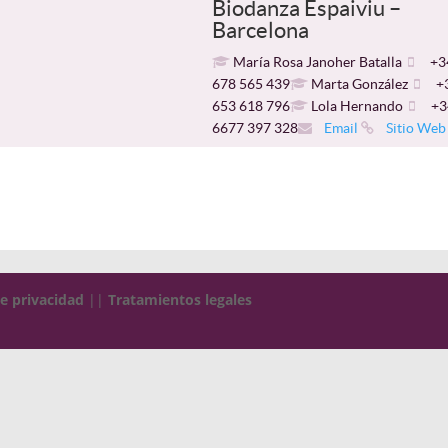
Biodanza Espaiviu –
Barcelona
María Rosa Janoher Batalla
+3
678 565 439
Marta González
+
653 618 796
Lola Hernando
+3
6677 397 328
Email
Sitio Web
de privacidad
||
Tratamientos legales