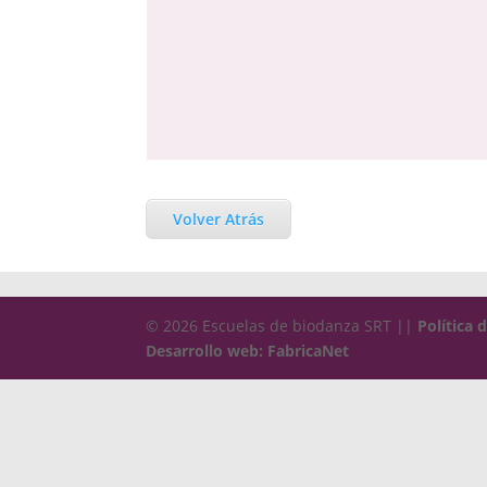
Volver Atrás
© 2026 Escuelas de biodanza SRT ||
Política 
Desarrollo web: FabricaNet