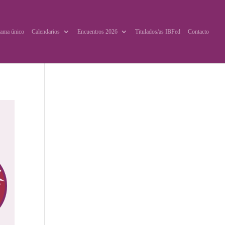
ama único
Calendarios
Encuentros 2026
Titulados/as IBFed
Contacto