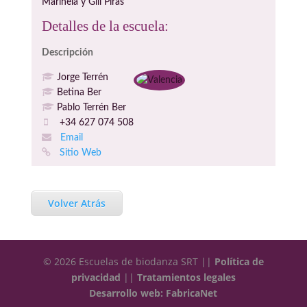
Marinela y Gill Piras
Detalles de la escuela:
Descripción
Jorge Terrén
Betina Ber
Pablo Terrén Ber
+34 627 074 508
Email
Sitio Web
Volver Atrás
© 2026 Escuelas de biodanza SRT ||
Política de
privacidad
||
Tratamientos legales
Desarrollo web: FabricaNet