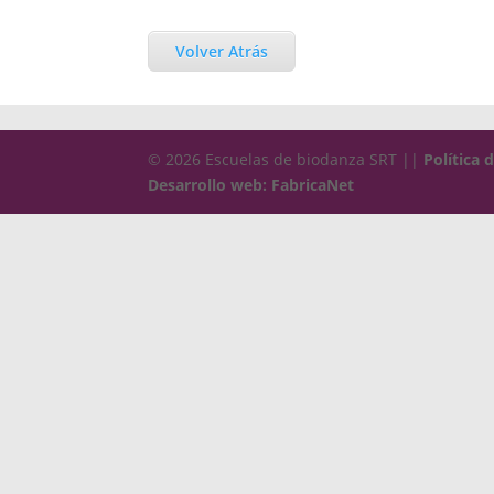
Volver Atrás
© 2026 Escuelas de biodanza SRT ||
Política 
Desarrollo web: FabricaNet