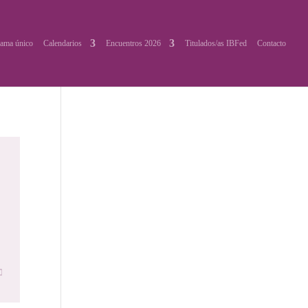
ama único
Calendarios
Encuentros 2026
Titulados/as IBFed
Contacto