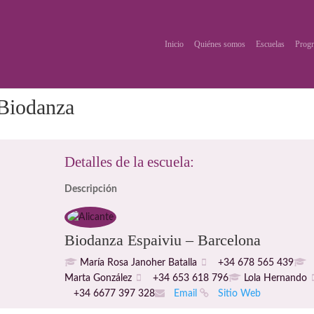
Inicio
Quiénes somos
Escuelas
Progr
 Biodanza
Detalles de la escuela:
Descripción
Biodanza Espaiviu – Barcelona
María Rosa Janoher Batalla
+34 678 565 439
Marta González
+34 653 618 796
Lola Hernando
+34 6677 397 328
Email
Sitio Web