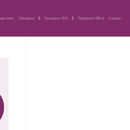
ama único
Calendarios
Encuentros 2026
Titulados/as IBFed
Contacto