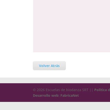
Volver Atrás
© 2026 Escuelas de biodanza SRT ||
Política 
Desarrollo web: FabricaNet