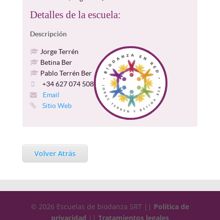
Detalles de la escuela:
Descripción
Jorge Terrén
Betina Ber
Pablo Terrén Ber
+34 627 074 508
Email
Sitio Web
Volver Atrás
© 2026 Escuelas de biodanza SRT ||
Política de
privacidad
||
Tratamientos legales