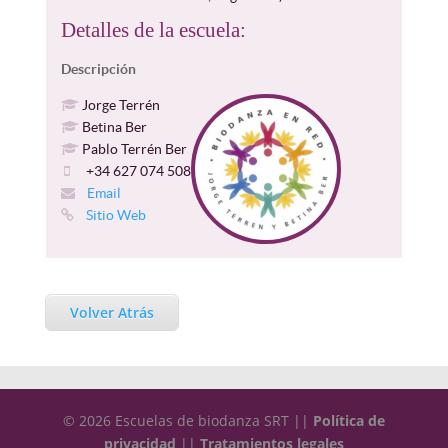
Detalles de la escuela:
Descripción
Jorge Terrén
Betina Ber
Pablo Terrén Ber
+34 627 074 508
Email
Sitio Web
Volver Atrás
© 2026 Escuelas de biodanza SRT ||
Política de
privacidad
||
Tratamientos legales