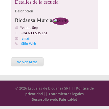
Detalles de la escuela:
Descripción
Biodanza Murcia
Yvonne Sep
+34 633 606 161
Email
Sitio Web
Volver Atrás
© 2026 Escuelas de biodanza SRT ||
Política de
privacidad
||
Tratamientos legales
Desarrollo web: FabricaNet