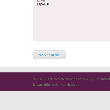
Lugar
Espaiviu
Volver Atrás
© 2026 Escuelas de biodanza SRT ||
Política 
Desarrollo web: FabricaNet