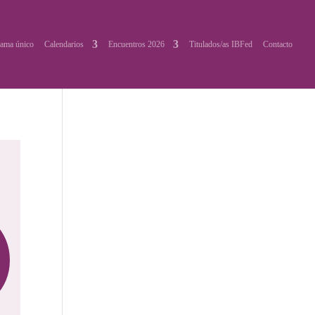
ama único
Calendarios
Encuentros 2026
Titulados/as IBFed
Contacto