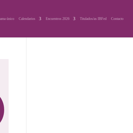
ama único
Calendarios
Encuentros 2026
Titulados/as IBFed
Contacto