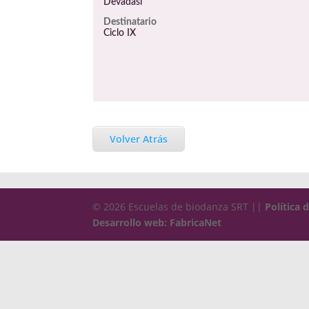
Devadasi
Destinatario
Ciclo IX
Volver Atrás
© 2026 Escuelas de biodanza SRT ||
Política 
Desarrollo web: FabricaNet