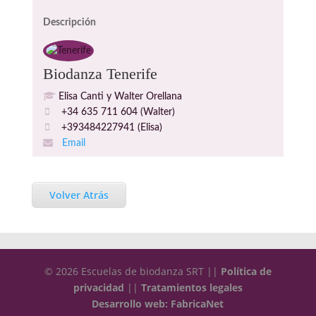
Descripción
Biodanza Tenerife
Elisa Canti y Walter Orellana
+34 635 711 604 (Walter)
+393484227941 (Elisa)
Email
Volver Atrás
© 2026 Escuelas de biodanza SRT ||
Política de
privacidad
||
Tratamientos legales
Desarrollo web: FabricaNet