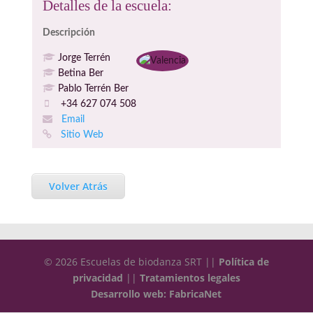
Detalles de la escuela:
Descripción
Jorge Terrén
Betina Ber
Pablo Terrén Ber
+34 627 074 508
Email
Sitio Web
Volver Atrás
© 2026 Escuelas de biodanza SRT ||
Política de
privacidad
||
Tratamientos legales
Desarrollo web: FabricaNet