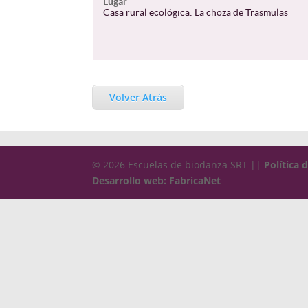
Lugar
Casa rural ecológica: La choza de Trasmulas
Volver Atrás
© 2026 Escuelas de biodanza SRT ||
Política 
Desarrollo web: FabricaNet