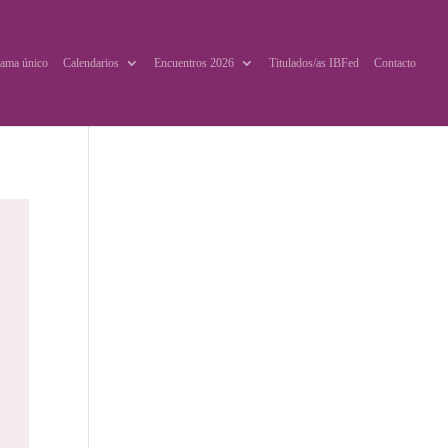
ama único
Calendarios
Encuentros 2026
Titulados/as IBFed
Contacto