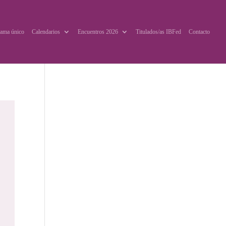
ama único
Calendarios
Encuentros 2026
Titulados/as IBFed
Contacto