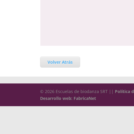
Volver Atrás
© 2026 Escuelas de biodanza SRT ||
Política 
Desarrollo web: FabricaNet