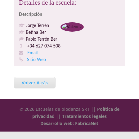
Detalles de la escuela:
Descripción
Jorge Terrén
Betina Ber
Pablo Terrén Ber
+34 627 074 508
Email
Sitio Web
Volver Atrás
© 2026 Escuelas de biodanza SRT ||
Política de
privacidad
||
Tratamientos legales
Desarrollo web: FabricaNet