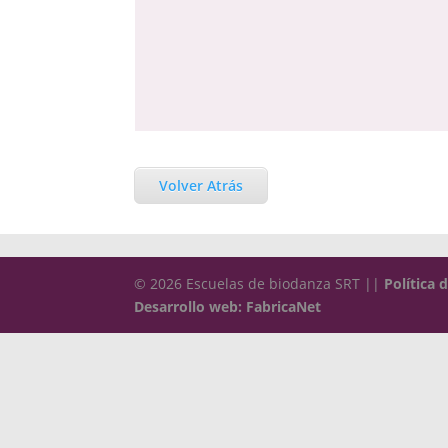
Volver Atrás
© 2026 Escuelas de biodanza SRT ||
Política 
Desarrollo web: FabricaNet