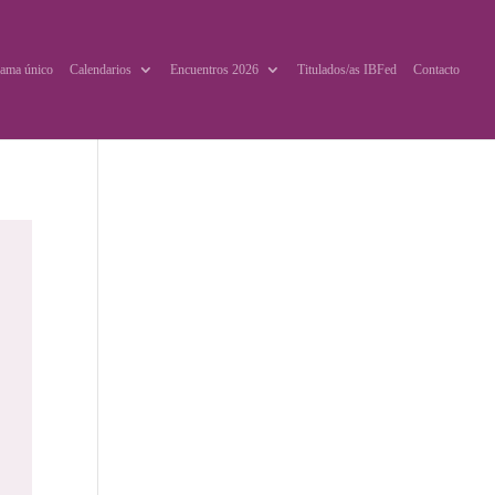
ama único
Calendarios
Encuentros 2026
Titulados/as IBFed
Contacto