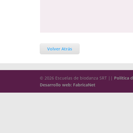
Volver Atrás
© 2026 Escuelas de biodanza SRT ||
Política 
Desarrollo web: FabricaNet