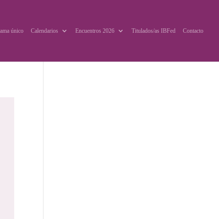
ama único
Calendarios
Encuentros 2026
Titulados/as IBFed
Contacto