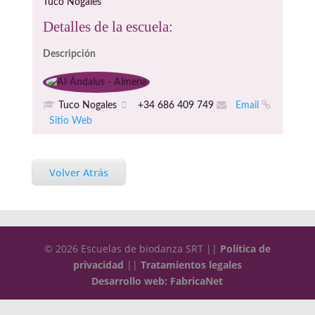
Tuco Nogales
Detalles de la escuela:
Descripción
Tuco Nogales
+34 686 409 749
Email
Sitio Web
Volver Atrás
© 2026 Escuelas de biodanza SRT ||
Política de
privacidad
||
Tratamientos legales
Desarrollo web: FabricaNet