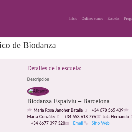
Inicio
Quiénes somos
Escuelas
Progr
ico de Biodanza
Detalles de la escuela:
Descripción
Biodanza Espaiviu – Barcelona
María Rosa Janoher Batalla
+34 678 565 439
Marta González
+34 653 618 796
Lola Hernando
+34 6677 397 328
Email
Sitio Web