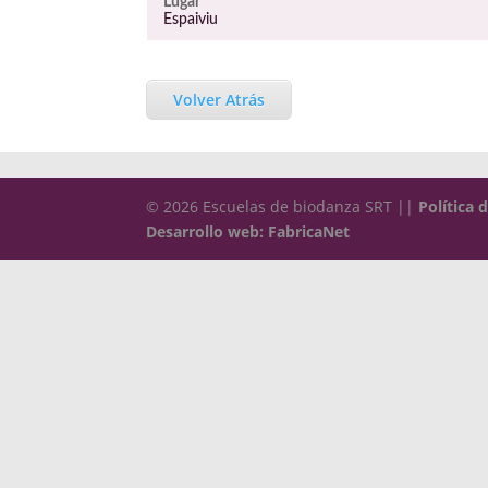
Lugar
Espaiviu
Volver Atrás
© 2026 Escuelas de biodanza SRT ||
Política 
Desarrollo web: FabricaNet