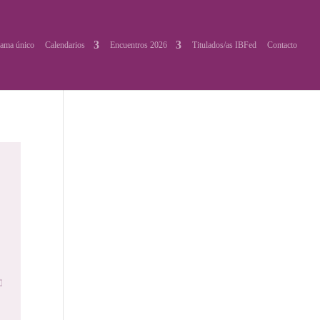
ama único
Calendarios
Encuentros 2026
Titulados/as IBFed
Contacto