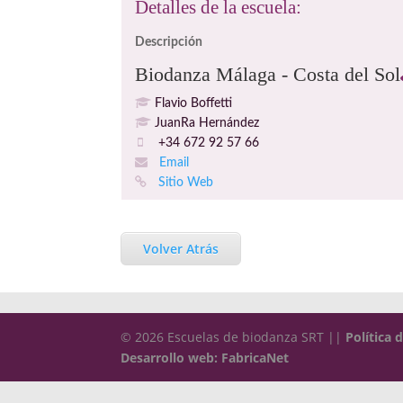
Detalles de la escuela:
Descripción
Biodanza Málaga - Costa del Sol
Flavio Boffetti
JuanRa Hernández
+34 672 92 57 66
Email
Sitio Web
Volver Atrás
© 2026 Escuelas de biodanza SRT ||
Política 
Desarrollo web: FabricaNet