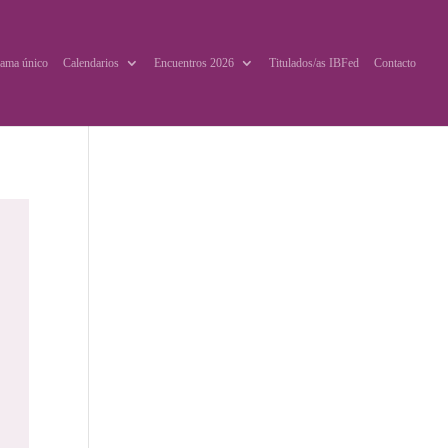
ama único
Calendarios
Encuentros 2026
Titulados/as IBFed
Contacto