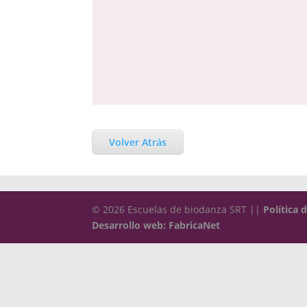
Volver Atrás
© 2026 Escuelas de biodanza SRT ||
Política 
Desarrollo web: FabricaNet