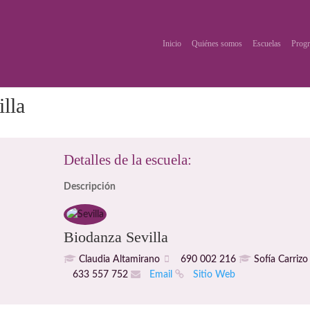
Inicio
Quiénes somos
Escuelas
Progr
lla
Detalles de la escuela:
Descripción
Biodanza Sevilla
Claudia Altamirano
690 002 216
Sofía Carriz
633 557 752
Email
Sitio Web