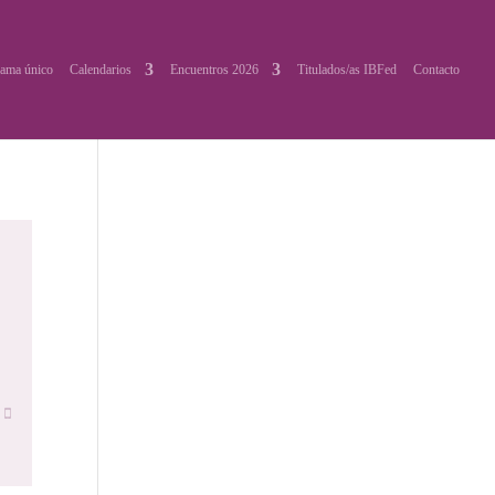
ama único
Calendarios
Encuentros 2026
Titulados/as IBFed
Contacto
o