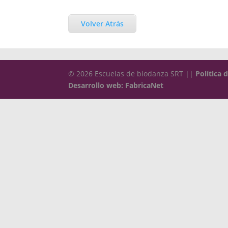
Volver Atrás
© 2026 Escuelas de biodanza SRT ||
Política 
Desarrollo web: FabricaNet