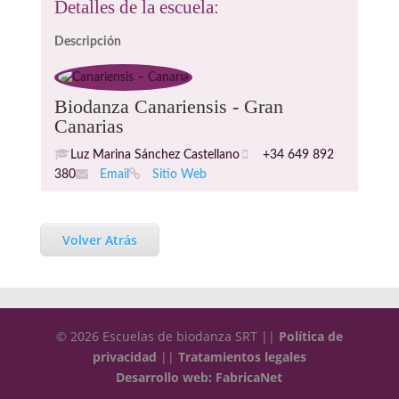
Detalles de la escuela:
Descripción
Biodanza Canariensis - Gran
Canarias
Luz Marina Sánchez Castellano
+34 649 892
380
Email
Sitio Web
Volver Atrás
© 2026 Escuelas de biodanza SRT ||
Política de
privacidad
||
Tratamientos legales
Desarrollo web: FabricaNet