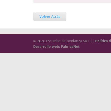
Volver Atrás
© 2026 Escuelas de biodanza SRT ||
Política 
Desarrollo web: FabricaNet