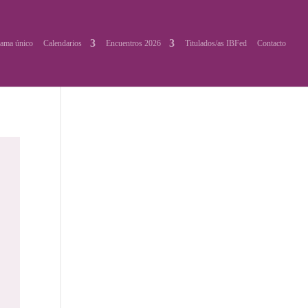
ama único
Calendarios
Encuentros 2026
Titulados/as IBFed
Contacto