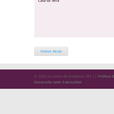
Casa da Terra
Volver Atrás
© 2026 Escuelas de biodanza SRT ||
Política 
Desarrollo web: FabricaNet