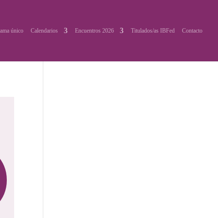
ama único
Calendarios
Encuentros 2026
Titulados/as IBFed
Contacto