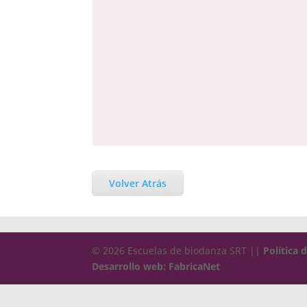
Volver Atrás
© 2026 Escuelas de biodanza SRT ||
Política 
Desarrollo web: FabricaNet