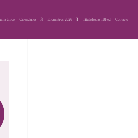
ama único
Calendarios
Encuentros 2026
Titulados/as IBFed
Contacto