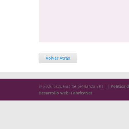
Volver Atrás
© 2026 Escuelas de biodanza SRT ||
Política 
Desarrollo web: FabricaNet