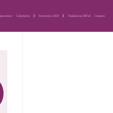
ama único
Calendarios
Encuentros 2026
Titulados/as IBFed
Contacto