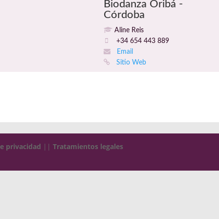
Biodanza Oribá -
Córdoba
Aline Reis
+34 654 443 889
Email
Sitio Web
de privacidad
||
Tratamientos legales