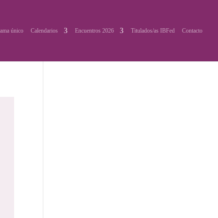
ama único
Calendarios
Encuentros 2026
Titulados/as IBFed
Contacto