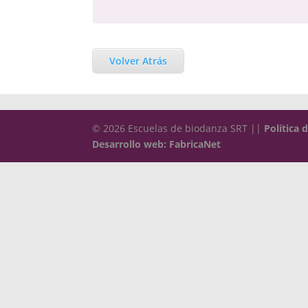
Volver Atrás
© 2026 Escuelas de biodanza SRT ||
Política 
Desarrollo web: FabricaNet