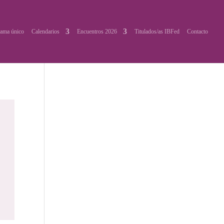
ama único
Calendarios
Encuentros 2026
Titulados/as IBFed
Contacto