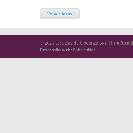
Volver Atrás
© 2026 Escuelas de biodanza SRT ||
Política 
Desarrollo web: FabricaNet