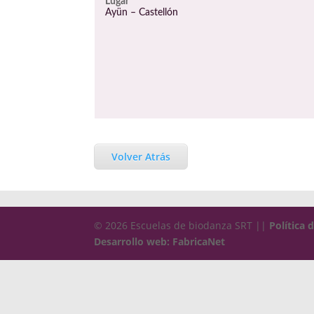
Lugar
Ayün – Castellón
Volver Atrás
© 2026 Escuelas de biodanza SRT ||
Política 
Desarrollo web: FabricaNet