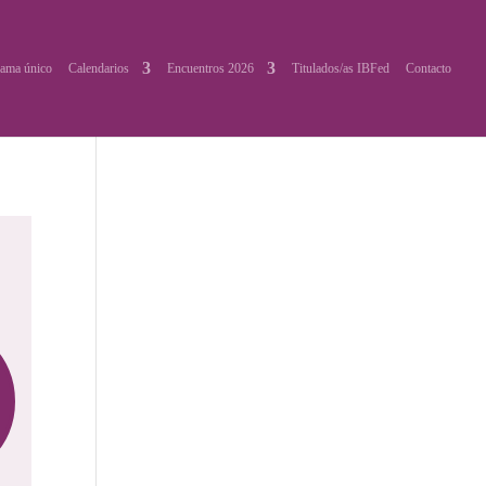
ama único
Calendarios
Encuentros 2026
Titulados/as IBFed
Contacto