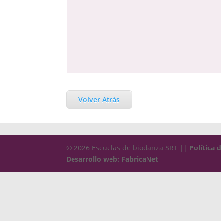
Volver Atrás
© 2026 Escuelas de biodanza SRT ||
Política 
Desarrollo web: FabricaNet