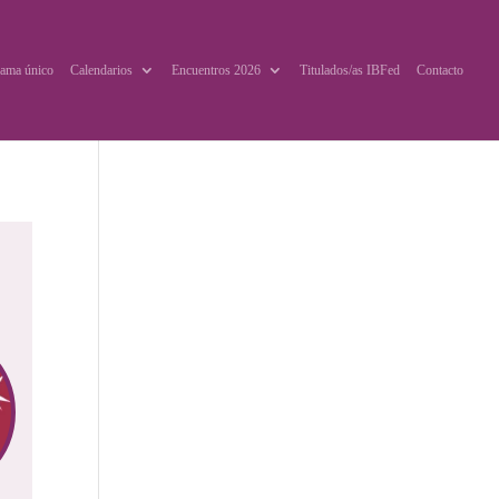
ama único
Calendarios
Encuentros 2026
Titulados/as IBFed
Contacto