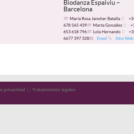
Biodanza Espaiviu –
Barcelona
María Rosa Janoher Batalla
+3
678 565 439
Marta González
+
653 618 796
Lola Hernando
+3
6677 397 328
Email
Sitio Web
de privacidad
||
Tratamientos legales